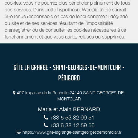
cookies, vous ne pourrez plus bénéficier pleinement de tous
nos services. Dans cette hypothèse, WeeDigital ne saurait
être tenue responsable en cas de fonctionnement dégradé
du site et de ses services résultant de l’impossibilité
d’enregistrer ou de consulter les cookies nécessaires à ce
fonctionnement et que vous auriez refusés ou supprimés.
GÎTE LA GRANGE - SAINT-GEORGES-DE-MONTCLAR -
PÉRIGORD
497 Impasse de la Ruchelle 24140 SAINT-GEORGES-DE-
MONTCLAR
Maria et Alain BERNARD
+33 5 53 82 99 51
+33 6 38 12 59 56
https://www.gite-lagrange-saintgeorgesdemontclar.fr