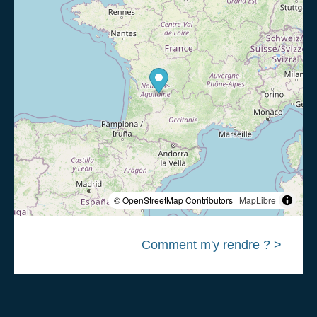
© OpenStreetMap Contributors |
MapLibre
Comment m'y rendre ? >