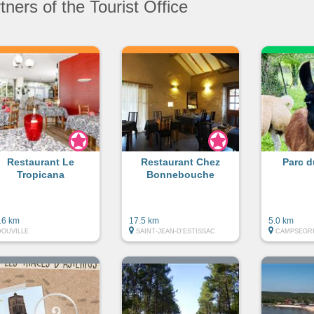
ners of the Tourist Office
Restaurant Le
Restaurant Chez
Parc 
Tropicana
Bonnebouche
.6 km
17.5 km
5.0 km
DOUVILLE
SAINT-JEAN-D'ESTISSAC
CAMPSEGR