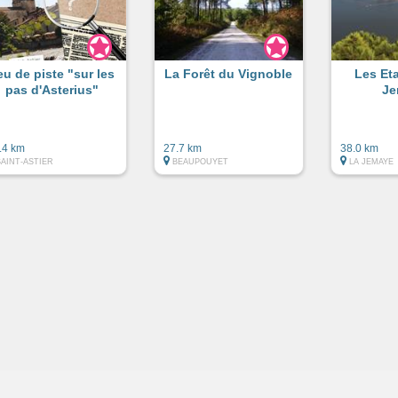
eu de piste "sur les
La Forêt du Vignoble
Les Et
pas d'Asterius"
Je
.4 km
27.7 km
38.0 km
SAINT-ASTIER
BEAUPOUYET
LA JEMAYE