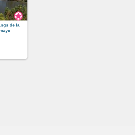
angs de la
maye