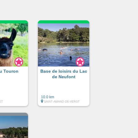
du Touron
Base de loisirs du Lac
de Neufont
10.0 km
ET
SAINT-AMAND-DE-VERGT